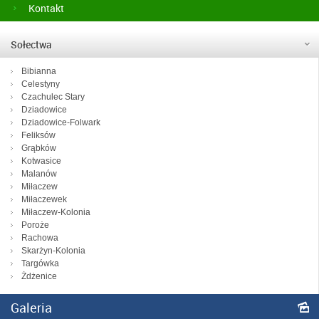
Kontakt
Sołectwa
Bibianna
Celestyny
Czachulec Stary
Dziadowice
Dziadowice-Folwark
Feliksów
Grąbków
Kotwasice
Malanów
Miłaczew
Miłaczewek
Miłaczew-Kolonia
Poroże
Rachowa
Skarżyn-Kolonia
Targówka
Żdżenice
Galeria